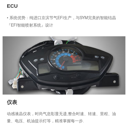
ECU
• 系统优势﹕纯进口京滨节气EFI生产，与SYM完美的智能结晶
『EFI智能喷射系统』设计
• 利用计算机程序计算空气中的含氧比，控制油量释出达到完全
• 油气燃烧，动力完全挥，省油﹑低污染﹑加速性提升尤其在
• 环保方面，可降低污染达30%，更能省油15% 。
仪表
动感液晶仪表，时尚气息彰显无遗,整合时速、转速、里程、油
量、电压、机油提示灯等，精准掌握每一步.