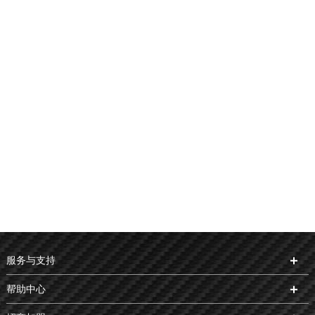
苏州市工业园区通园路228号9号楼102室
7
宜宾爵丰商贸有限公司
江明发 13890966500
四川省宜宾市叙州区蜀南大道东段21号蜀南花园1幢1层23号
附1-4号
8
泸州市龙马潭区远程摩托车经营部
何志强 13679672999
西南商贸城20区
9
世民车行
武世民 13453801106
服务与支持
孝义市汽车站对面
帮助中心
10
志平车行