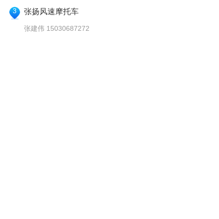
3
张扬风速摩托车
张建伟 15030687272
河北省廊坊市三河市燕郊开发区燕新大街6号千濠大厦底商张
扬风速摩托车
4
锦江区三阳店
罗洋 17711464586
四川省成都市锦江区锦丰一路51锦城逸景C区
5
厦门市安驾机动车有限公司
李阳 18205971960
厦门市海沧区角嵩路1767号
6
苏州千凯
王亚军 15806216444