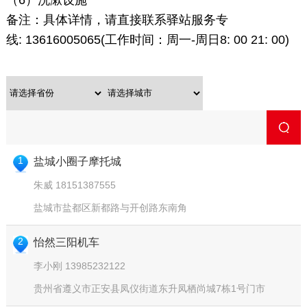
（6）洗漱设施
备注：具体详情，请直接联系驿站服务专
线: 13616005065(工作时间：周一-周日8: 00 21: 00)
1
盐城小圈子摩托城
朱威 18151387555
盐城市盐都区新都路与开创路东南角
2
怡然三阳机车
李小刚 13985232122
贵州省遵义市正安县凤仪街道东升凤栖尚城7栋1号门市