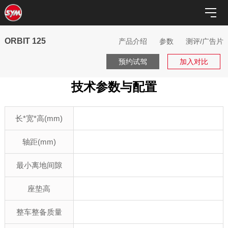
ORBIT 125
产品介绍
参数
测评/广告片
预约试驾
加入对比
技术参数与配置
长*宽*高(mm)
轴距(mm)
最小离地间隙
座垫高
整车整备质量