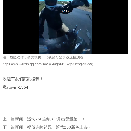
注：危险动作，请勿模仿！（视频可登录该连接观看：
https://mp.weixin.qq.com/s/o5y6mgnMCSxfpfUxbgvDMw）
欢迎车友们踊跃投稿！
私v:sym-1954
上一篇新闻：巡弋250连续3个月出货量第一！
下一篇新闻：祝贺连续销冠，巡弋250新色上市~