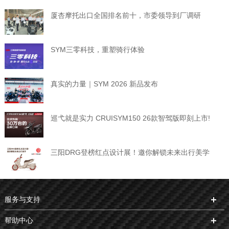
厦杏摩托出口全国排名前十，市委领导到厂调研
SYM三零科技，重塑骑行体验
真实的力量｜SYM 2026 新品发布
巡弋就是实力 CRUISYM150 26款智驾版即刻上市!
三阳DRG登榜红点设计展！邀你解锁未来出行美学
服务与支持
帮助中心